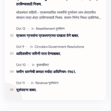
ठरविण्‍यासाठी निकष.
थोडक्यात माहिती:- प्रकल्‍पबाधित व्‍यक्‍तींचे पुनर्वसन लाभ क्षेत्रातील
संपादन पात्र क्षेत्र ठरविण्‍यासाठी निकष. शासन निर्णय निबध उठविणेबा…
प्रकल्‍प ग्रस्‍तांना प्रकल्‍पग्रस्‍त दाखला देणे बाबत.
आदिवासीना जमिनी परत देण्‍याबाबत.
जमीन धारणेची कमाल मर्यादा अधिनियम-1961.
भूसंपादना बाबत.