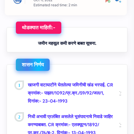
Estimated read time: 2 min
थोडक्यात माहिती:-
जमीन महसूल कमी करणे बाबत सूचना.
शासन निर्णय
खाजगी वाटाघाटीने घेतलेल्‍या जमिनीची खंड भरपाई. CR
क्रमांक:- पाझार/1092/प्र.क्र./59/92/जल/1,
दिनांक:- 23-04-1993
निधी अभावी प्रलंबित असलेले भूसंपादनाचे निवाडे जाहिर
करण्‍याबाबत. CR क्रमांक:- एलक्‍यूएन/1892/
प्र.क्र./76/ब-2, दिनांक:- 13-04-1993