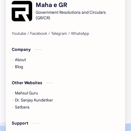
Maha e GR
Rights of Information
Government Resolutions and Circulars
Sanjay Gandhi Yojna
(GR/CR)
अतिक्रमण
अल्‍पबचत
आस्‍थापना
उपचिटणीस
Company
कायदेवषियक
कुळवहीवाट
About
खनिकर्म
गावठाण विस्‍तार
Blog
ग्रामपंचायत
जात दाखले
Other Websites
नगरपरषिद
Mahsul Guru
नियोजन
Dr. Sanjay Kundetkar
निवडणूक
नैसर्गीक आपत्‍ती
Satbara
पुनर्वसन
बिनशेती
Support