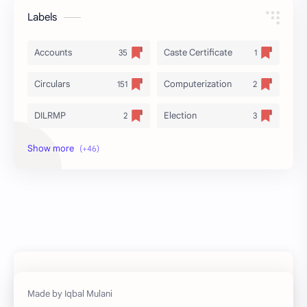
Labels
Accounts
Caste Certificate
Circulars
Computerization
DILRMP
Election
Freedom Fighter
General Branch
Government Resolutions
LAW & Judiciary
Local Holiday
Mining
National Flag
Natural Calamities
Non Agriculture
Planning
Resettlement
Revenue