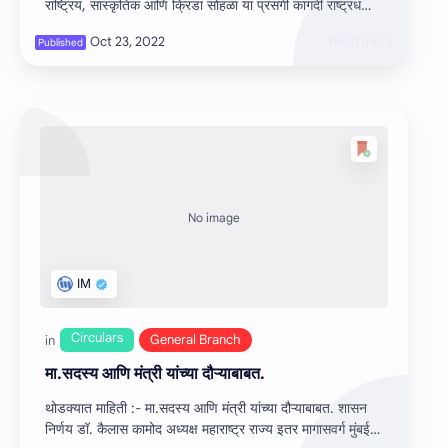
राष्ट्रिय, सांस्‍कृतिक आणि क्रिडा सोहळा या प्रसंगी कागदी राष्‍ट्रध…
मा.सदस्‍य आणि मंत्री यांच्‍या दौऱ्याबाबत.
थोडक्यात माहिती :- मा.सदस्‍य आणि मंत्री यांच्‍या दौऱ्याबाबत. शासन
निर्णय डॉ. कैलास कामोद अध्‍यक्ष महाराष्‍ट्र राज्‍य इतर मागासवर्ग मुंबई