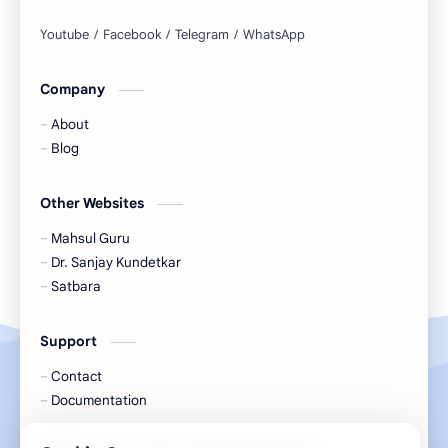
Company
About
Blog
Other Websites
Mahsul Guru
Dr. Sanjay Kundetkar
Satbara
Support
Contact
Documentation
Cookie Consent
We serve cookies on this site to analyze traffic,