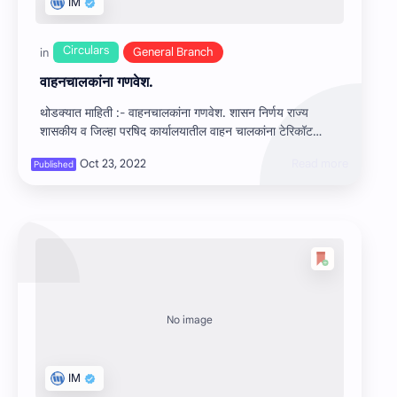
वाहनचालकांना गणवेश.
थोडक्यात माहिती :- वाहनचालकांना गणवेश. शासन निर्णय राज्‍य
शासकीय व जिल्‍हा परषिद कार्यालयातील वाहन चालकांना टेरिकॉट
गणवेश पुरवीणे बाबत. G…