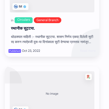
स्‍थानीक सुट्टया.
थोडक्यात माहिती :- स्‍थानीक सुट्टया. शासन निर्णय एकदा दिलेली सुटी
रद्द करुन त्‍याऐवजी दुस-या दिनांकाला सुटी देण्‍याचा प्रस्‍ताव नामंजूर
क…