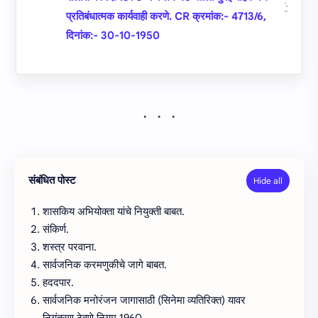
प्रतिबंधात्‍मक कार्यवाही करणे. CR क्रमांक:- 4713/6,
दिनांक:- 30-10-1950
संबंधित पोस्ट
शासकिय अभियोक्‍ता यांचे नियुक्‍ती बाबत.
संकिर्ण.
शस्‍त्र परवाना.
सार्वजनि‍क करमणुकीचे जागे बाबत.
हददपार.
सार्वजनिक मनोरंजन जागासाठी (सिनेमा व्‍यतिरिक्‍त) यावर
नियंत्रण ठेवणे नियम 1960.