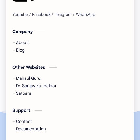
अतिक्रमण
अल्‍पबचत
आस्‍थापना
उपचिटणीस
Company
कायदेवषियक
कुळवहीवाट
About
खनिकर्म
गावठाण विस्‍तार
Blog
ग्रामपंचायत
जात दाखले
Other Websites
नगरपरषिद
Mahsul Guru
नियोजन
Dr. Sanjay Kundetkar
निवडणूक
नैसर्गीक आपत्‍ती
Satbara
पुनर्वसन
बिनशेती
Support
बीम्स् प्रणाली
Contact
बील पोर्टल
Documentation
भूसंपादन
महसूल