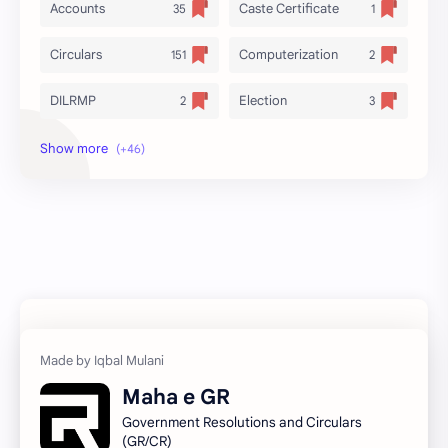
Accounts
Caste Certificate
Circulars
Computerization
DILRMP
Election
Freedom Fighter
General Branch
Government Resolutions
LAW & Judiciary
Local Holiday
Mining
National Flag
Natural Calamities
Non Agriculture
Planning
Resettlement
Revenue
Maha e GR
Rights of Information
Government Resolutions and Circulars
Sanjay Gandhi Yojna
(GR/CR)